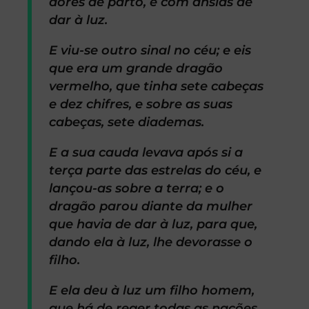
dores de parto, e com ânsias de
dar à luz.
E viu-se outro sinal no céu; e eis
que era um grande dragão
vermelho, que tinha sete cabeças
e dez chifres, e sobre as suas
cabeças, sete diademas.
E a sua cauda levava após si a
terça parte das estrelas do céu, e
lançou-as sobre a terra; e o
dragão parou diante da mulher
que havia de dar à luz, para que,
dando ela à luz, lhe devorasse o
filho.
E ela deu à luz um filho homem,
que há de reger todas as nações