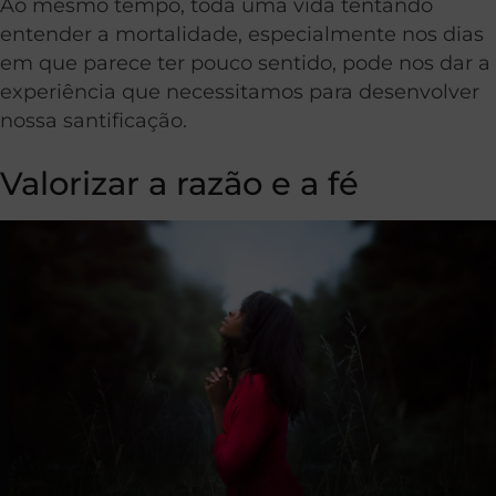
Ao mesmo tempo, toda uma vida tentando
entender a mortalidade, especialmente nos dias
em que parece ter pouco sentido, pode nos dar a
experiência que necessitamos para desenvolver
nossa santificação.
Valorizar a razão e a fé