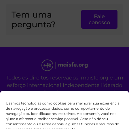
Tem uma
Fale
pergunta?
conosco
Todos os direitos reservados. maisfe.org é um
esforço internacional independente liderado
por membros fiéis de A Igreja de Jesus Cristo
dos Santos dos Últimos Dias.
Usamos tecnologias como cookies para melhorar sua experiência
Este site não é um site oficial da organização
de navegação e processar dados, como comportamento de
navegação ou identificadores exclusivos. Ao consentir, você nos
religiosa mencionada acima.
ajuda a oferecer o melhor serviço possível. Caso não dê seu
Fale Conosco
Políticas de Cookies
consentimento ou o retire depois, algumas funções e recursos do