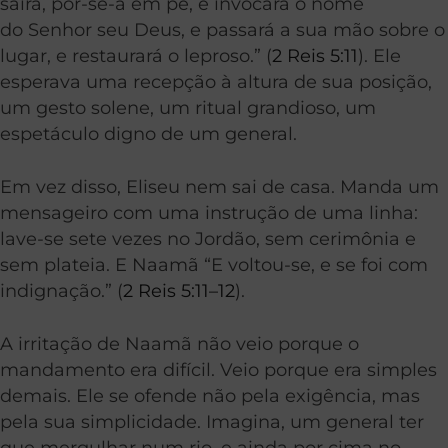
sairá, pôr-se-á em pé, e invocará o nome
do Senhor seu Deus, e passará a sua mão sobre o
lugar, e restaurará o leproso.” (
2 Reis 5:11
). Ele
esperava uma recepção à altura de sua posição,
um gesto solene, um ritual grandioso, um
espetáculo digno de um general.
Em vez disso, Eliseu nem sai de casa. Manda um
mensageiro com uma instrução de uma linha:
lave-se sete vezes no Jordão, sem cerimônia e
sem plateia. E Naamã “E voltou-se, e se foi com
indignação.” (
2 Reis 5:11–12
).
A irritação de Naamã não veio porque o
mandamento era difícil. Veio porque era simples
demais. Ele se ofende não pela exigência, mas
pela sua simplicidade. Imagina, um general ter
que mergulhar num rio, e ainda por cima no