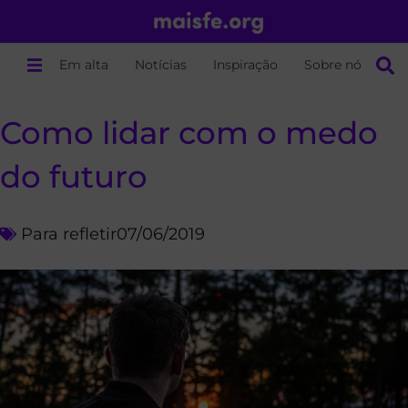
Em alta
Notícias
Inspiração
Sobre nós
Como lidar com o medo
do futuro
Para refletir
07/06/2019