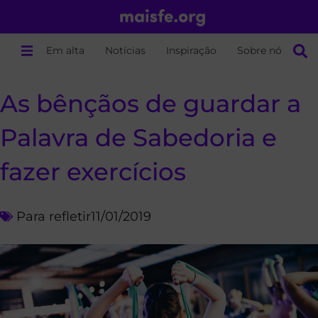
Em alta
Notícias
Inspiração
Sobre nós
As bênçãos de guardar a
Palavra de Sabedoria e
fazer exercícios
Para refletir
11/01/2019