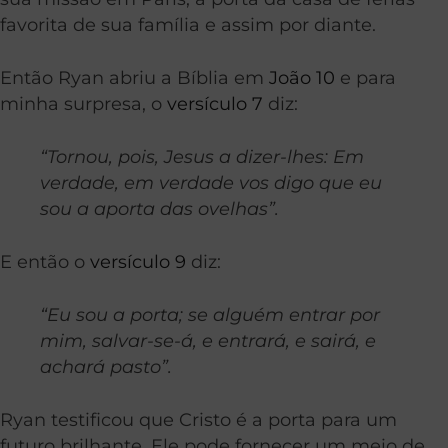
favorita de sua família e assim por diante.
Então Ryan abriu a Bíblia em
João 10
e para
minha surpresa, o
versículo 7
diz:
“Tornou, pois, Jesus a dizer-lhes: Em
verdade, em verdade vos digo que eu
sou a aporta das ovelhas”.
E então o
versículo 9
diz:
“Eu sou a porta; se alguém entrar por
mim, salvar-se-á, e entrará, e sairá, e
achará pasto”.
Ryan testificou que Cristo é a porta para um
futuro brilhante. Ele pode fornecer um meio de