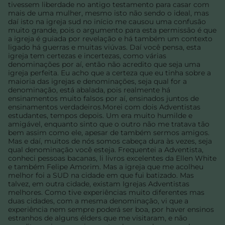
tivessem liberdade no antigo testamento para casar com
mais de uma mulher, mesmo isto não sendo o ideal, mas
daí isto na igreja sud no início me causou uma confusão
muito grande, pois o argumento para esta permissão é que
a igreja é guiada por revelação e há também um contexto
ligado há guerras e muitas viúvas. Daí você pensa, esta
igreja tem certezas e incertezas, como várias
denominações por aí, então não acredito que seja uma
igreja perfeita. Eu acho que a certeza que eu tinha sobre a
maioria das igrejas e denominações, seja qual for a
denominação, está abalada, pois realmente há
ensinamentos muito falsos por aí, ensinados juntos de
ensinamentos verdadeiros.Morei com dois Adventistas
estudantes, tempos depois. Um era muito humilde e
amigável, enquanto sinto que o outro não me tratava tão
bem assim como ele, apesar de também sermos amigos.
Mas e daí, muitos de nós somos cabeça dura às vezes, seja
qual denominação você esteja. Frequentei a Adventista,
conheci pessoas bacanas, li livros excelentes da Ellen White
e também Felipe Amorim. Mas a igreja que me acolheu
melhor foi a SUD na cidade em que fui batizado. Mas
talvez, em outra cidade, existam Igrejas Adventistas
melhores. Como tive experiências muito diferentes mas
duas cidades, com a mesma denominação, vi que a
experiência nem sempre poderá ser boa, por haver ensinos
estranhos de alguns élders que me visitaram, e não