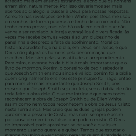
acredito mais em ensinos estranhos, e acho que os homens
erram sim, naturalmente. Por isso deveríamos ser mais
abertos ao diálogo, e buscar à Deus para nossas respostas.
Acredito nas revelações de Ellen White, pois Deus me usou
em sonhos de forma poderosa e tenho discernimento. Não
tenho como provar, mas não há nada em oculto que não
venha a ser revelado. A igreja evangélica é diversificada, às
vezes me recebe bem, às vezes é só um clubezinho de
panelinha e desprezo e falta de acolhimento. Moral da
história: acredito hoje na biblia, em Deus, em Jesus, e que
Deus não julgará os homens pela denominação que
escolheu. Mas sim pelas suas atitudes e arrependimento.
Para mim, o evangelho da biblia é mais importante que o
livro de mórmon. Porém, o conselho de pedir sabedoria
que Joseph Smith ensinou ainda é válido, porém foi a bíblia
quem originalmente ensinou este princípio foi Tiago, então
para mim ele mais importante que Joseph Smith, pois
mesmo que Joseph Smith seja profeta, sem a biblia ele não
teria feito a obra dele. O que me intriga é que nem todos
reconhecem a obra de Joseph Smith ou de Ellen White,
assim como nem todos reconhecem a obra de Jesus Cristo
nesta Terra ainda. Mas creio que as duas igrejas podem
aproximar a pessoa de Cristo, mas nem sempre é assim
por causa de membros falsos que podem existir. O Deus
do impossível pode aproximar-se de você a qualquer
momento usando quem ele quiser. Temos que estudar o
evangelho único e verdadeiro para ver quem é verdadeiro e