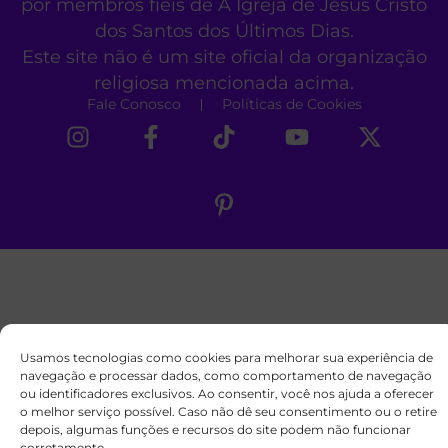
por membros fiéis de A Igreja de Jesus Cristo
dos Santos dos Últimos Dias.
Este site não é um site oficial da organização
religiosa mencionada acima.
Fale Conosco
Políticas de Cookies
Usamos tecnologias como cookies para melhorar sua experiência de
navegação e processar dados, como comportamento de navegação
ou identificadores exclusivos. Ao consentir, você nos ajuda a oferecer
o melhor serviço possível. Caso não dê seu consentimento ou o retire
depois, algumas funções e recursos do site podem não funcionar
corretamente.