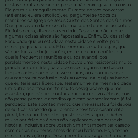
cristãs simultaneamente, pois eu não enxergava erro nisto.
Ele permitiu tranquilamente. Durante nossas conversas
(até então eu era católico), eu perguntei se todos os
membros da Igreja de Jesus Cristo dos Santos dos Últimos
Dias pensavam da mesma forma sobre todos os assuntos.
Ele foi sincero, dizendo a verdade. Disse que não, e que
algumas coisas ainda são "apostasia"... Enfim. Eu desisti da
Faculdade que eu estudava nesta cidade e voltei para
minha pequena cidade. E há membros muito legais, que
são amigos até hoje, porém, entrei em um conflito: eu
queria frequentar reuniões e cultos evangélicos
paralelamente e nesta cidade houve uma resistência muito
grande por um líder, para que esses lugares não fossem
frequentados, como se fossem ruins, ou abomináveis, o
que me trouxe confusão, pois eu entrei na igreja sabendo
que eu teria esta liberdade. Testemunhei na mesma cidade
um outro acontecimento muito desagradável que me
assustou, que não irei contar aqui por motivos éticos, pois
não posso provar, e acredito que este acontecimento já foi
perdoado. Este acontecimento que me assustou foi depois
de eu ficar sabendo que Lorenzo Snow teve casamento
plural, lendo um livro dos apóstolos desta igreja. Achei
muito antiético os élders não explicarem esta parte da
história, inclusive sobre Joseph Smith também ter casado
com outras mulheres, antes do meu batismo. Hoje tenho
minha convicção que Deus permitiu que alguns homens