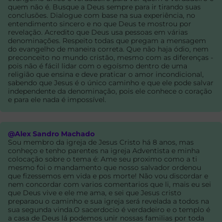
quem não é. Busque a Deus sempre para ir tirando suas
conclusões. Dialogue com base na sua experiência, no
entendimento sincero e no que Deus te mostrou por
revelação. Acredito que Deus usa pessoas em várias
denominações. Respeito todas que pregam a mensagem
do evangelho de maneira correta. Que não haja ódio, nem
preconceito no mundo cristão, mesmo com as diferenças -
pois não é fácil lidar com o egoísmo dentro de uma
religião que ensina e deve praticar o amor incondicional,
sabendo que Jesus é o único caminho e que ele pode salvar
independente da denominação, pois ele conhece o coração
e para ele nada é impossível.
@Alex Sandro Machado
Sou membro da igreja de Jesus Cristo há 8 anos, mas
conheço e tenho parentes na igreja Adventista e minha
colocação sobre o tema é: Ame seu proximo como a ti
mesmo foi o mandamento que nosso salvador ordenou
que fizessemos em vida e pos morte! Não vou discordar e
nem concordar com varios comentarios que li, mais eu sei
que Deus vive e ele me ama, e sei que Jesus cristo
preparaou o caminho e sua igreja será revelada a todos na
sua segunda vinda.O sacerdocio é verdadeiro e o templo é
a casa de Deus lá podemos unir nossas familias por toda