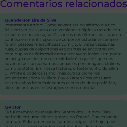
Comentarios relacionados
@Janderson Lira da Silva
Interessante artigo! Como adventista do sétimo dia fico
feliz em ver o assunto da diversidade religiosa tratado com
respeito e consideração. Os santos dos últimos dias que eu
conheci em minha época de colportor estudante sempre
foram pessoas maravilhosas comigo. Diversa vezes, nas
ruas, duplas de colportores estudantes se encontravam
com duplas de élderes/sisters e trocavam ideias. Um ponto
no artigo que destoou da realidade é o que diz que nós
adventistas consideramos apenas os personagens bíblicos
como profetas. Em nossa história, o testemunho de Ellen
G. White é poderosíssimo, mas outros pioneiros
adventistas como William Foy e Hazen Foss possuem
testemunhos impressionantes acerca do dom profético,
além de outras manifestações menos notórias.
@Victor
Já fui membro da Igreja dos Santos dos Últimos Dias,
batizado em uma cidade grande do Paraná. Conversando
com um Elder americano (somos amigos até hoje) pedi
permissão para poder frequentar outras denominações