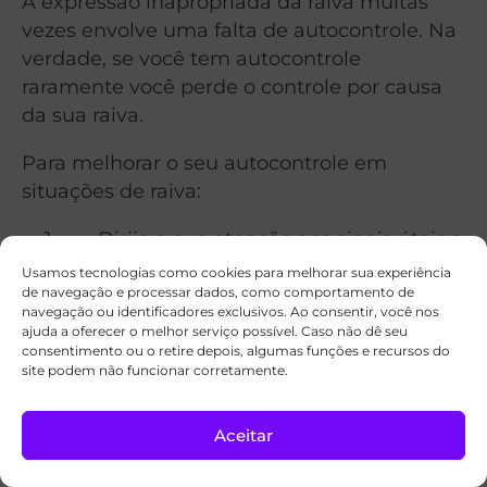
A expressão inapropriada da raiva muitas
vezes envolve uma falta de autocontrole. Na
verdade, se você tem autocontrole
raramente você perde o controle por causa
da sua raiva.
Para melhorar o seu autocontrole em
situações de raiva:
Dirija a sua atenção aos sinais úteis e
agradáveis, nunca aos pequenos
Usamos tecnologias como cookies para melhorar sua experiência
detalhes negativos que podem distorcer
de navegação e processar dados, como comportamento de
navegação ou identificadores exclusivos. Ao consentir, você nos
a sua percepção.
ajuda a oferecer o melhor serviço possível. Caso não dê seu
Reconheça que você está com raiva
consentimento ou o retire depois, algumas funções e recursos do
site podem não funcionar corretamente.
e esteja ciente de que você deve reduzi-
lo para o seu bem.
Aceitar
Pense sobre as consequências
negativas de perder o controle.