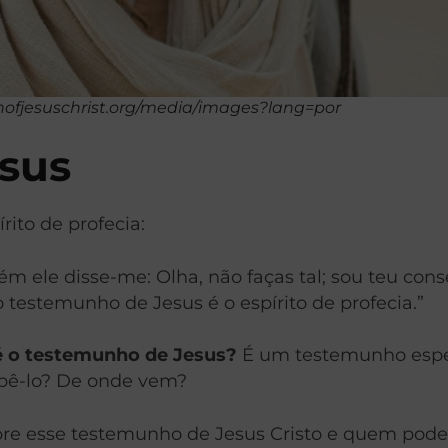
hofjesuschrist.org/media/images?lang=por
sus
rito de profecia:
ém ele disse-me: Olha, não faças tal; sou teu cons
testemunho de Jesus é o espírito de profecia.”
é o testemunho de Jesus?
É um testemunho espec
bê-lo? De onde vem?
re esse testemunho de Jesus Cristo e quem pode 