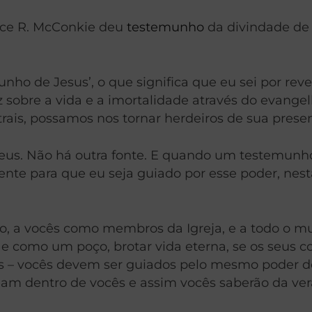
ruce R. McConkie deu
testemunho
da divindade de J
ho de Jesus’, o que significa que eu sei por rev
z sobre a vida e a imortalidade através do evangel
rais, possamos nos tornar herdeiros de sua prese
us. Não há outra fonte. E quando um testemunho
mente para que eu seja guiado por esse poder, nes
 a vocês como membros da Igreja, e a todo o mun
 como um poço, brotar vida eterna, se os seus c
as – vocês devem ser guiados pelo mesmo poder do 
am dentro de vocês e assim vocês saberão da ver