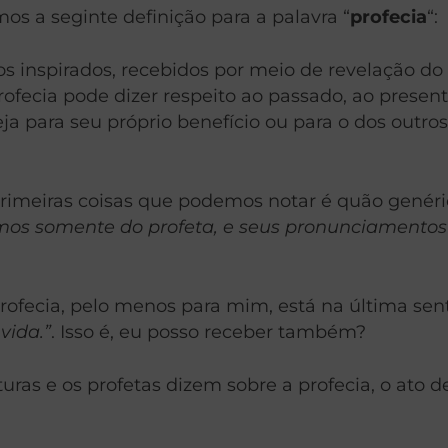
s a seginte definição para a palavra “
profecia
“:
tos inspirados, recebidos por meio de revelação do
rofecia pode dizer respeito ao passado, ao presen
eja para seu próprio benefício ou para o dos outr
rimeiras coisas que podemos notar é quão genérica
bemos somente do profeta, e seus pronunciamen
profecia, pelo menos para mim, está na última sen
vida.”
.
Isso é, eu posso receber também?
uras e os profetas dizem sobre a profecia, o ato d