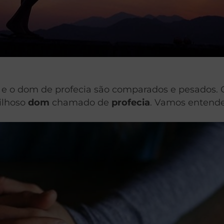
as e o dom de profecia são comparados e pesados
ilhoso
dom
chamado de
profecia
.
Vamos entende