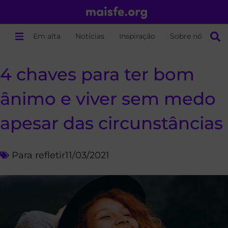
Em alta
Notícias
Inspiração
Sobre nós
4 chaves para ter bom
ânimo e viver sem medo
apesar das circunstâncias
Para refletir
11/03/2021