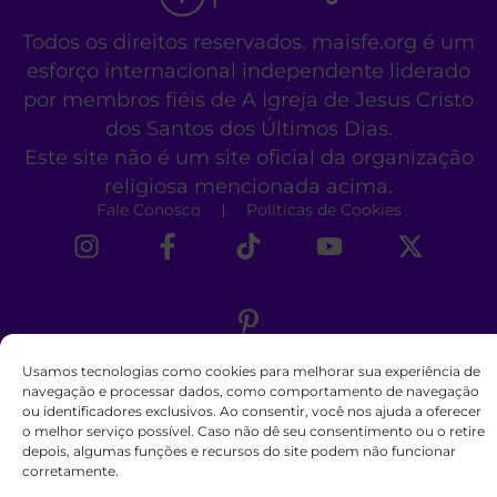
Todos os direitos reservados. maisfe.org é um
esforço internacional independente liderado
por membros fiéis de A Igreja de Jesus Cristo
dos Santos dos Últimos Dias.
Este site não é um site oficial da organização
religiosa mencionada acima.
Fale Conosco
Políticas de Cookies
Usamos tecnologias como cookies para melhorar sua experiência de
navegação e processar dados, como comportamento de navegação
ou identificadores exclusivos. Ao consentir, você nos ajuda a oferecer
o melhor serviço possível. Caso não dê seu consentimento ou o retire
depois, algumas funções e recursos do site podem não funcionar
corretamente.