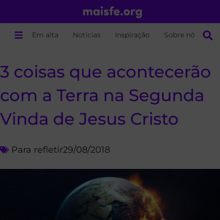
Em alta
Notícias
Inspiração
Sobre nós
3 coisas que acontecerão
com a Terra na Segunda
Vinda de Jesus Cristo
Para refletir
29/08/2018