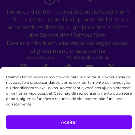
Todos os direitos reservados. maisfe.org é um
esforço internacional independente liderado
por membros fiéis de A Igreja de Jesus Cristo
dos Santos dos Últimos Dias.
Este site não é um site oficial da organização
religiosa mencionada acima.
Fale Conosco
Políticas de Cookies
Usamos tecnologias como cookies para melhorar sua experiência de
navegação e processar dados, como comportamento de navegação
ou identificadores exclusivos. Ao consentir, você nos ajuda a oferecer
o melhor serviço possível. Caso não dê seu consentimento ou o retire
depois, algumas funções e recursos do site podem não funcionar
corretamente.
Aceitar