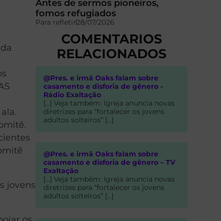
Antes de sermos pioneiros,
fomos refugiados
Para refletir
28/07/2026
COMENTARIOS
 da
RELACIONADOS
os
@Pres. e irmã Oaks falam sobre
JAS
casamento e disforia de gênero -
Rádio Exaltação
[…] Veja também: Igreja anuncia novas
ala.
diretrizes para “fortalecer os jovens
adultos solteiros” […]
omitê.
cientes
omitê
@Pres. e irmã Oaks falam sobre
casamento e disforia de gênero – TV
Exaltação
[…] Veja também: Igreja anuncia novas
s jovens
diretrizes para “fortalecer os jovens
adultos solteiros” […]
poiar os