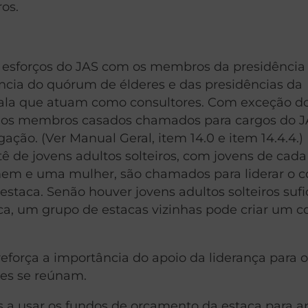
ros.
os esforços do JAS com os membros da presidência
ncia do quórum de élderes e das presidências da
 ala que atuam como consultores. Com exceção d
os os membros casados chamados para cargos do 
ção. (Ver Manual Geral, item 14.0 e item 14.4.4.)
 de jovens adultos solteiros, com jovens de cada 
omem e uma mulher, são chamados para liderar o c
taca. Senão houver jovens adultos solteiros sufi
, um grupo de estacas vizinhas pode criar um c
eforça a importância do apoio da liderança para o
les se reúnam.
s a usar os fundos de orçamento da estaca para a