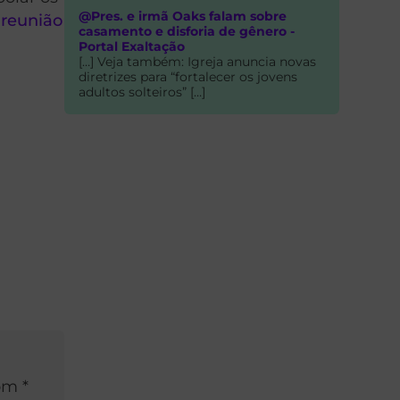
@Pres. e irmã Oaks falam sobre
 reunião
casamento e disforia de gênero -
Portal Exaltação
[…] Veja também: Igreja anuncia novas
diretrizes para “fortalecer os jovens
a
adultos solteiros” […]
om *