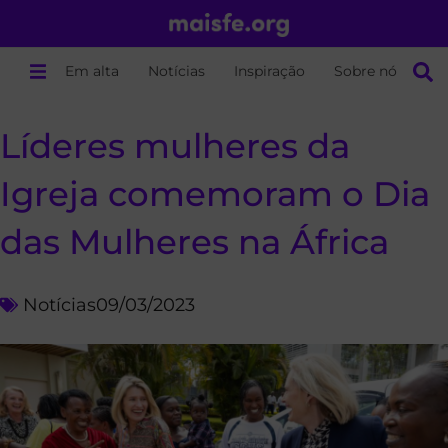
Em alta
Notícias
Inspiração
Sobre nós
Líderes mulheres da
Igreja comemoram o Dia
das Mulheres na África
Notícias
09/03/2023