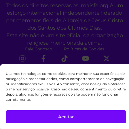
Todos os direitos reservados. maisfe.org é um
esforço internacional independente liderado
por membros fiéis de A Igreja de Jesus Cristo
dos Santos dos Últimos Dias.
Este site não é um site oficial da organização
religiosa mencionada acima.
Fale Conosco
Políticas de Cookies
Usamos tecnologias como cookies para melhorar sua experiência de
navegação e processar dados, como comportamento de navegação
ou identificadores exclusivos. Ao consentir, você nos ajuda a oferecer
o melhor serviço possível. Caso não dê seu consentimento ou o retire
depois, algumas funções e recursos do site podem não funcionar
corretamente.
Aceitar