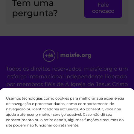
Tem uma
Fale
pergunta?
conosco
Todos os direitos reservados. maisfe.org é um
esforço internacional independente liderado
por membros fiéis de A Igreja de Jesus Cristo
dos Santos dos Últimos Dias.
Usamos tecnologias como cookies para melhorar sua experiência
Este site não é um site oficial da organização
de navegação e processar dados, como comportamento de
religiosa mencionada acima.
navegação ou identificadores exclusivos. Ao consentir, você nos
Fale Conosco
Políticas de Cookies
ajuda a oferecer o melhor serviço possível. Caso não dê seu
consentimento ou o retire depois, algumas funções e recursos do
site podem não funcionar corretamente.