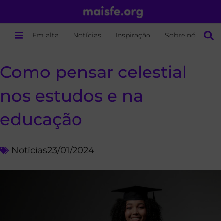
Em alta
Notícias
Inspiração
Sobre nós
Como pensar celestial
nos estudos e na
educação
Notícias
23/01/2024