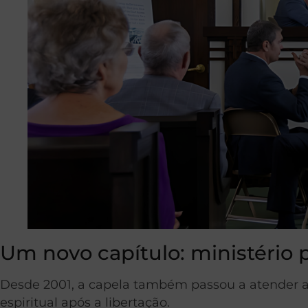
Um novo capítulo: ministério p
Desde 2001, a capela também passou a atender ao
espiritual após a libertação.