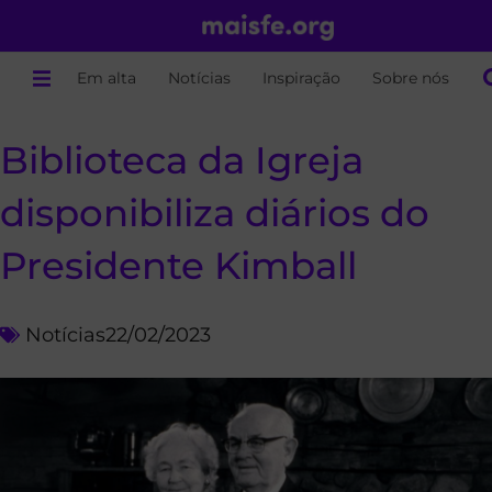
Em alta
Notícias
Inspiração
Sobre nós
Biblioteca da Igreja
disponibiliza diários do
Presidente Kimball
Notícias
22/02/2023