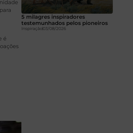
unidade
 para
5 milagres inspiradores
testemunhados pelos pioneiros
Inspiração
03/08/2026
e é
doações