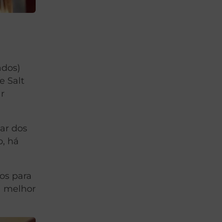
ados)
e Salt
ar
ar dos
o, há
sos para
a melhor