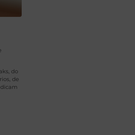
e
aks, do
ios, de
dedicam