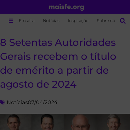
Em alta
Notícias
Inspiração
Sobre nós
8 Setentas Autoridades
Gerais recebem o título
de emérito a partir de
agosto de 2024
Notícias
07/04/2024