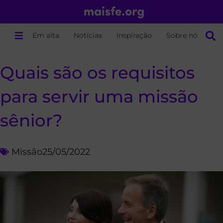
Em alta
Notícias
Inspiração
Sobre nós
Quais são os requisitos
para servir uma missão
sênior?
Missão
25/05/2022