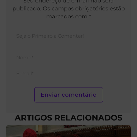
Seu endereço de e-mail não será
publicado. Os campos obrigatórios estão
marcados com *
Nom
E-
mail*
ARTIGOS RELACIONADOS