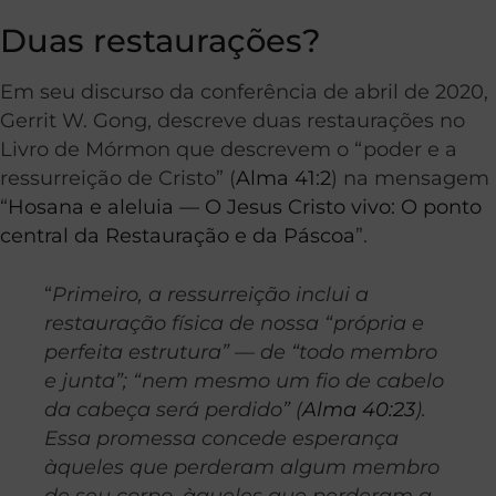
Duas restaurações?
Em seu discurso da conferência de abril de 2020,
Gerrit W. Gong, descreve duas restaurações no
Livro de Mórmon que descrevem o “poder e a
ressurreição de Cristo” (
Alma 41:2
) na mensagem
“
Hosana e aleluia — O Jesus Cristo vivo: O ponto
central da Restauração e da Páscoa
”.
“
Primeiro, a ressurreição inclui a
restauração física de nossa “própria e
perfeita estrutura” — de “todo membro
e junta”; “nem mesmo um fio de cabelo
da cabeça será perdido” (
Alma 40:23
).
Essa promessa concede esperança
àqueles que perderam algum membro
de seu corpo, àqueles que perderam a