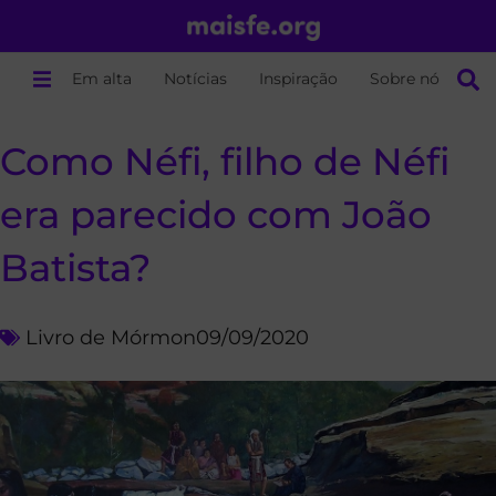
Em alta
Notícias
Inspiração
Sobre nós
Como Néfi, filho de Néfi
era parecido com João
Batista?
Livro de Mórmon
09/09/2020