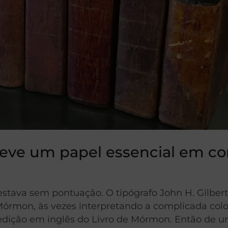
teve um papel essencial em c
tava sem pontuação. O tipógrafo John H. Gilbert
Mórmon, às vezes interpretando a complicada colo
l edição em inglês do Livro de Mórmon. Então d