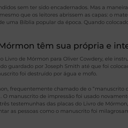
 vendidos sem ter sido encadernados. Mas a manei
mesmo que os leitores abrissem as capas: o mater
 uma Bíblia popular da época. Quando colocados
 Mórmon têm sua própria e inte
o Livro de Mórmon para Oliver Cowdery, ele inst
ido guardado por Joseph Smith até que foi coloca
scrito foi destruído por água e mofo.
on, frequentemente chamado de o “manuscrito de
31. O manuscrito de impressão foi usado novament
 três testemunhas das placas do Livro de Mórmon,
ntar as pessoas como o manuscrito foi milagrosa