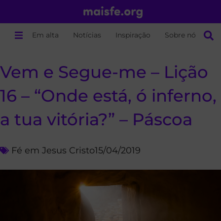
Em alta
Notícias
Inspiração
Sobre nós
Vem e Segue-me – Lição
16 – “Onde está, ó inferno,
a tua vitória?” – Páscoa
Fé em Jesus Cristo
15/04/2019