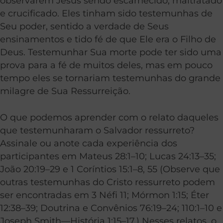
observarem Jesus sendo escarnecido, maltratado
e crucificado. Eles tinham sido testemunhas de
Seu poder, sentido a verdade de Seus
ensinamentos e tido fé de que Ele era o Filho de
Deus. Testemunhar Sua morte pode ter sido uma
prova para a fé de muitos deles, mas em pouco
tempo eles se tornariam testemunhas do grande
milagre de Sua Ressurreição.
O que podemos aprender com o relato daqueles
que testemunharam o Salvador ressurreto?
Assinale ou anote cada experiência dos
participantes em Mateus 28:1–10; Lucas 24:13–35;
João 20:19–29 e 1 Coríntios 15:1–8, 55 (Observe que
outras testemunhas do Cristo ressurreto podem
ser encontradas em 3 Néfi 11; Mórmon 1:15; Éter
12:38–39; Doutrina e Convênios 76:19–24; 110:1–10 e
Joseph Smith—História 1:15–17.) Nesses relatos, o