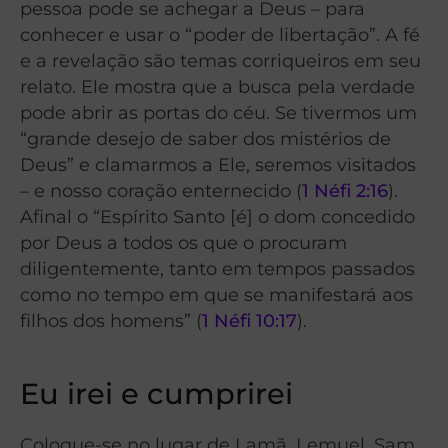
pessoa pode se achegar a Deus – para
conhecer e usar o “poder de libertação”. A fé
e a revelação são temas corriqueiros em seu
relato. Ele mostra que a busca pela verdade
pode abrir as portas do céu. Se tivermos um
“grande desejo de saber dos mistérios de
Deus” e clamarmos a Ele, seremos visitados
– e nosso coração enternecido (
1 Néfi 2:16
).
Afinal o “Espírito Santo [é] o dom concedido
por Deus a todos os que o procuram
diligentemente, tanto em tempos passados
como no tempo em que se manifestará aos
filhos dos homens” (
1 Néfi 10:17
).
Eu irei e cumprirei
Coloque-se no lugar de Lamã, Lemuel, Sam