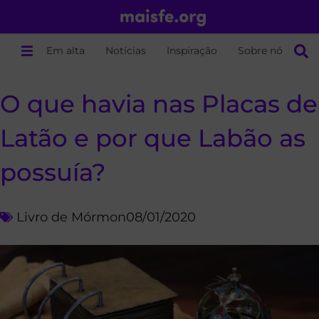
Em alta
Notícias
Inspiração
Sobre nós
O que havia nas Placas de
Latão e por que Labão as
possuía?
Livro de Mórmon
08/01/2020