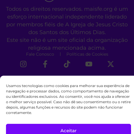
Todos os direitos reservados. maisfe.org é um
esforço internacional independente liderado
por membros fiéis de A Igreja de Jesus Cristo
dos Santos dos Últimos Dias.
Este site não é um site oficial da organização
religiosa mencionada acima.
Fale Conosco
Políticas de Cookies
Usamos tecnologias como cookies para melhorar sua experiência de
navegação e processar dados, como comportamento de navegação
ou identificadores exclusivos. Ao consentir, você nos ajuda a oferecer
o melhor serviço possível. Caso não dê seu consentimento ou o retire
depois, algumas funções e recursos do site podem não funcionar
corretamente.
Aceitar