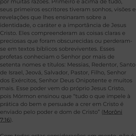
por muitas razões. Primeiro e acima de tudo,
seus primeiros escritores tiveram sonhos, visões e
revelações que lhes ensinaram sobre a
identidade, o caráter e a importância de Jesus
Cristo. Eles compreenderam as coisas claras e
preciosas que foram obscurecidas ou perderam-
se em textos bíblicos sobreviventes. Esses
profetas conheciam o Senhor por mais de
setenta nomes e títulos: Messias, Redentor, Santo
de Israel, Jeová, Salvador, Pastor, Filho, Senhor
dos Exércitos, Senhor Deus Onipotente e muitos
mais. Esse poder vem do próprio Jesus Cristo,
pois Mórmon ensinou que “tudo o que impele à
prática do bem e persuade a crer em Cristo é
enviado pelo poder e dom de Cristo” (
Morôni
7:16
).
Com todas estas considerações em mente, não é