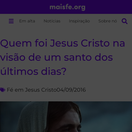
Em alta
Notícias
Inspiração
Sobre nós
Quem foi Jesus Cristo na
visão de um santo dos
últimos dias?
Fé em Jesus Cristo
04/09/2016