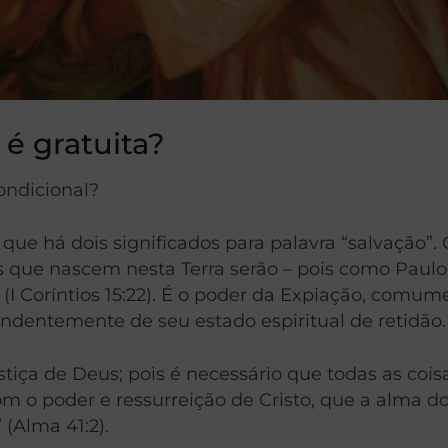
 é gratuita?
ondicional?
que há dois significados para palavra “salvação”. 
s os que nascem nesta Terra serão – pois como Pa
” (I Coríntios 15:22). É o poder da Expiação, co
endentemente de seu estado espiritual de retidão.
ustiça de Deus; pois é necessário que todas as co
com o poder e ressurreição de Cristo, que a alma d
 (Alma 41:2).