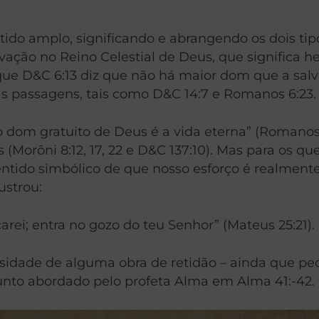
do amplo, significando e abrangendo os dois tipos d
vação no Reino Celestial de Deus, que significa he
o que D&C 6:13 diz que não há maior dom que a sal
as passagens, tais como D&C 14:7 e Romanos 6:23.
om gratuito de Deus é a vida eterna” (Romanos 6:
Morôni 8:12, 17, 22 e D&C 137:10). Mas para os que
sentido simbólico de que nosso esforço é realmen
ustrou:
carei; entra no gozo do teu Senhor” (Mateus 25:21).
cessidade de alguma obra de retidão – ainda que 
sunto abordado pelo profeta Alma em Alma 41:-42.