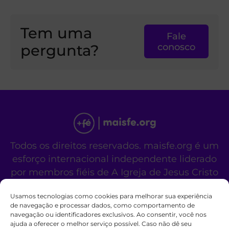
Tem uma
Fale
pergunta?
conosco
Todos os direitos reservados. maisfe.org é um
esforço internacional independente liderado
por membros fiéis de A Igreja de Jesus Cristo
dos Santos dos Últimos Dias.
Usamos tecnologias como cookies para melhorar sua experiência
Este site não é um site oficial da organização
de navegação e processar dados, como comportamento de
religiosa mencionada acima.
navegação ou identificadores exclusivos. Ao consentir, você nos
Fale Conosco
Políticas de Cookies
ajuda a oferecer o melhor serviço possível. Caso não dê seu