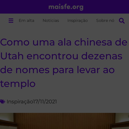
Em alta
Notícias
Inspiração
Sobre nós
Como uma ala chinesa de
Utah encontrou dezenas
de nomes para levar ao
templo
Inspiração
17/11/2021