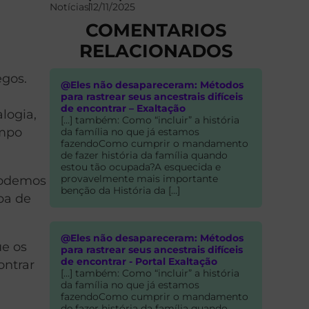
Notícias
12/11/2025
COMENTARIOS
RELACIONADOS
egos.
@Eles não desapareceram: Métodos
para rastrear seus ancestrais difíceis
de encontrar – Exaltação
logia,
[…] também: Como “incluir” a história
empo
da família no que já estamos
fazendoComo cumprir o mandamento
de fazer história da família quando
estou tão ocupada?A esquecida e
provavelmente mais importante
 podemos
benção da História da […]
pa de
@Eles não desapareceram: Métodos
ue os
para rastrear seus ancestrais difíceis
de encontrar - Portal Exaltação
ontrar
[…] também: Como “incluir” a história
da família no que já estamos
fazendoComo cumprir o mandamento
de fazer história da família quando