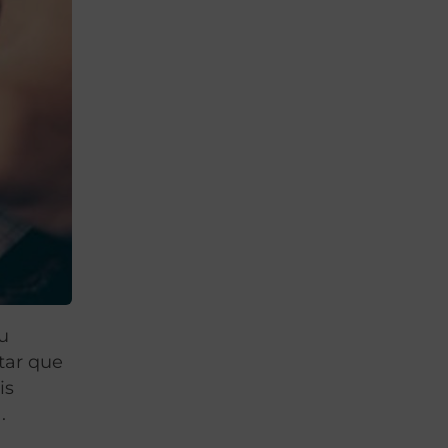
eu
tar que
is
.