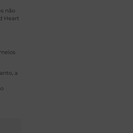
ês não
nd Heart
 meios
anto, a
 o