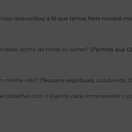
risto ressuscitou; a fé que temos Nele moverá m
oridade acima de todas as outras? (
Permita que D
m minha vida? (
Tesouros espirituais
, outubro de 2
ue trabalhar com o Espírito para compreender o p