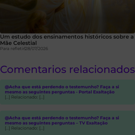
Um estudo dos ensinamentos históricos sobre a
Mãe Celestial
Para refletir
28/07/2026
Comentarios relacionados
@Acha que está perdendo o testemunho? Faça a si
mesmo as seguintes perguntas - Portal Exaltação
[…] Relacionado: […]
@Acha que está perdendo o testemunho? Faça a si
mesmo as seguintes perguntas – TV Exaltação
[…] Relacionado: […]