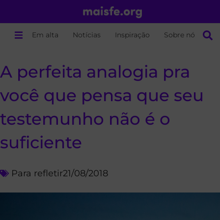
Em alta
Notícias
Inspiração
Sobre nós
A perfeita analogia pra
você que pensa que seu
testemunho não é o
suficiente
Para refletir
21/08/2018