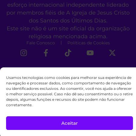
esforço internacional independente liderado
por membros fiéis de A Igreja de Jesus Cristo
dos Santos dos Últimos Dias.
Este site não é um site oficial da organização
religiosa mencionada acima.
Fale Conosco
Políticas de Cookies
Usamos tecnologias como cookies para melhorar sua experiência de
navegação e processar dados, como comportamento de navegação
ou identificadores exclusivos. Ao consentir, você nos ajuda a oferecer
o melhor serviço possível. Caso não dê seu consentimento ou o retire
depois, algumas funções e recursos do site podem não funcionar
corretamente.
Aceitar