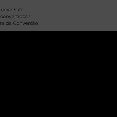
 conversão
convertidos?
re da Conversão