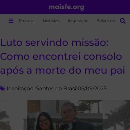
Em alta
Notícias
Inspiração
Sobre nós
Luto servindo missão:
Como encontrei consolo
após a morte do meu pai
Inspiração
,
Santos no Brasil
05/09/2025