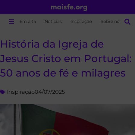
Em alta
Notícias
Inspiração
Sobre nós
História da Igreja de
Jesus Cristo em Portugal:
50 anos de fé e milagres
Inspiração
04/07/2025