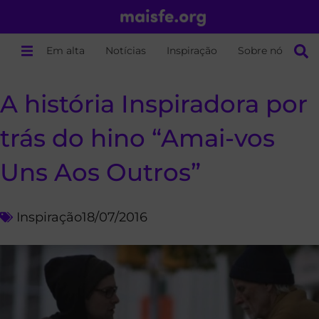
Em alta
Notícias
Inspiração
Sobre nós
A história Inspiradora por
trás do hino “Amai-vos
Uns Aos Outros”
Inspiração
18/07/2016