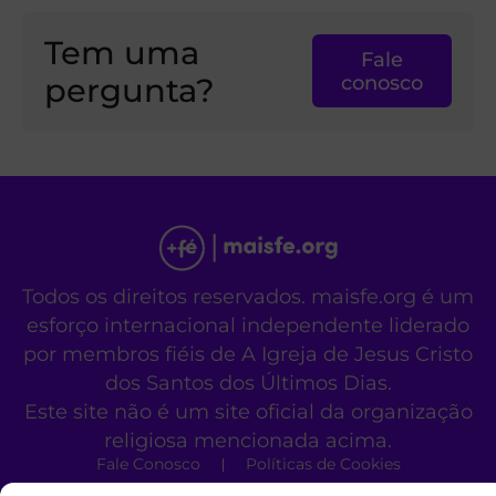
Tem uma
Fale
pergunta?
conosco
Todos os direitos reservados. maisfe.org é um
esforço internacional independente liderado
por membros fiéis de A Igreja de Jesus Cristo
dos Santos dos Últimos Dias.
Este site não é um site oficial da organização
religiosa mencionada acima.
Fale Conosco
Políticas de Cookies