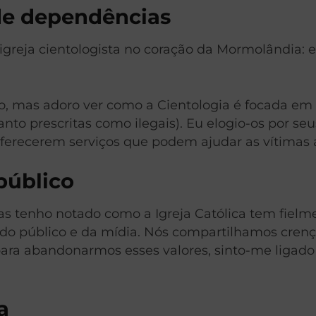
 de dependências
greja cientologista no coração da Mormolândia: e
, mas adoro ver como a Cientologia é focada em 
nto prescritas como ilegais). Eu elogio-os por seu
s oferecerem serviços que podem ajudar as vítimas 
 público
mas tenho notado como a Igreja Católica tem fielm
 do público e da mídia. Nós compartilhamos crenç
para abandonarmos esses valores, sinto-me ligado
a