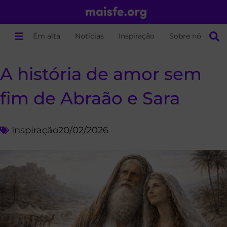
Em alta
Notícias
Inspiração
Sobre nós
A história de amor sem
fim de Abraão e Sara
Inspiração
20/02/2026