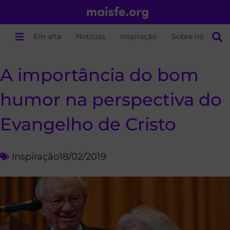
Em alta
Notícias
Inspiração
Sobre nós
A importância do bom
humor na perspectiva do
Evangelho de Cristo
Inspiração
18/02/2019