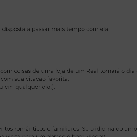
á disposta a passar mais tempo com ela.
com coisas de uma loja de um Real tornará o di
om sua citação favorita;
u em qualquer dia!).
tos românticos e familiares. Se o idioma do amor 
a visita para um abraço é bem-vinda!)