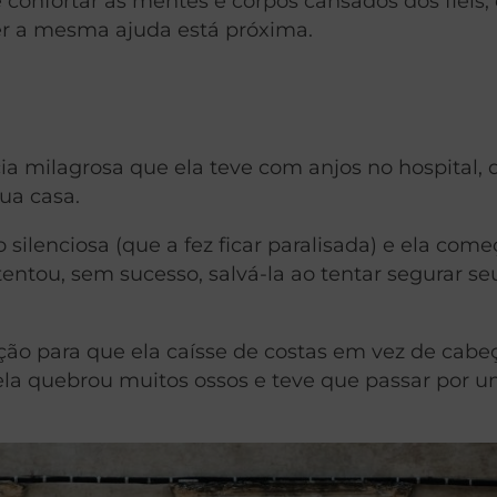
 confortar as mentes e corpos cansados dos fiéis,
er a mesma ajuda está próxima.
a milagrosa que ela teve com anjos no hospital, 
ua casa.
silenciosa (que a fez ficar paralisada) e ela come
entou, sem sucesso, salvá-la ao tentar segurar se
o para que ela caísse de costas em vez de cabeç
ela quebrou muitos ossos e teve que passar por 