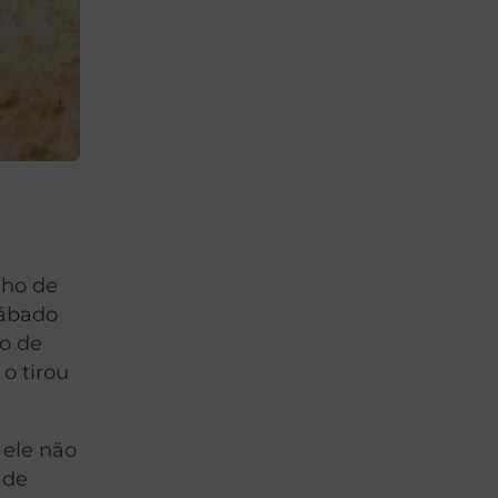
lho de
sábado
do de
 o tirou
 ele não
 de