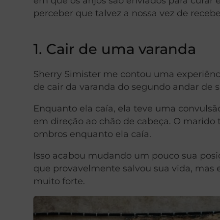
em que os anjos são enviados para curar e
perceber que talvez a nossa vez de receb
1. Cair de uma varanda
Sherry Simister me contou uma experiênci
de cair da varanda do segundo andar de s
Enquanto ela caía, ela teve uma convulsão 
em direção ao chão de cabeça. O marido t
ombros enquanto ela caía.
Isso acabou mudando um pouco sua posiçã
que provavelmente salvou sua vida, mas 
muito forte.