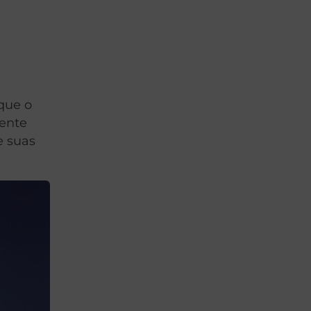
que o
mente
e suas