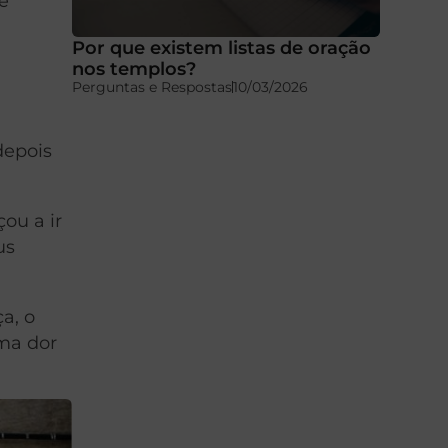
 e
Por que existem listas de oração
nos templos?
Perguntas e Respostas
10/03/2026
depois
çou a ir
us
a, o
uma dor