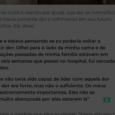
e inútil e orando por ajuda, sua dor se intensifico
se havia somente dor e sofrimento em seu futuro.
ica. Ela disse:
e e estava pensando se eu poderia voltar a
ir dor. Olhei para o lado da minha cama e de
erações passadas de minha família estavam em
seis semanas que passei no hospital, fui cercada
dos.
e não teria sido capaz de lidar com aquela dor
 dor era forte, mas não o suficiente. Os meus
 extremamente importantes. Eles não se
 muito abençoada por eles estarem lá”
anjos a medida que eles ajudaram Sherry em seu 