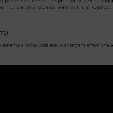
 aparelho de som ou um projetor de vídeos, suge
 músicas para tocar na noite de Natal. Aqui vão 
ht)
zes durante a noite, pois sua mensagem emociona 