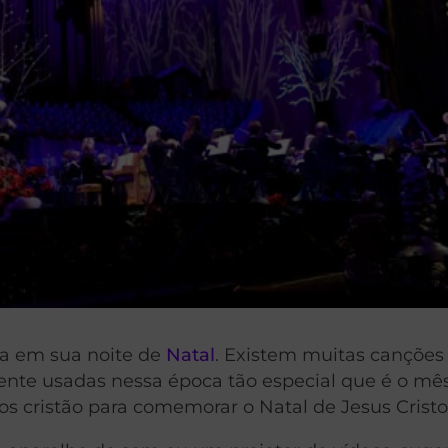
ça em sua noite de
Natal
. Existem muitas canções
ente usadas nessa época tão especial que é o mê
 cristão para comemorar o Natal de Jesus Cristo