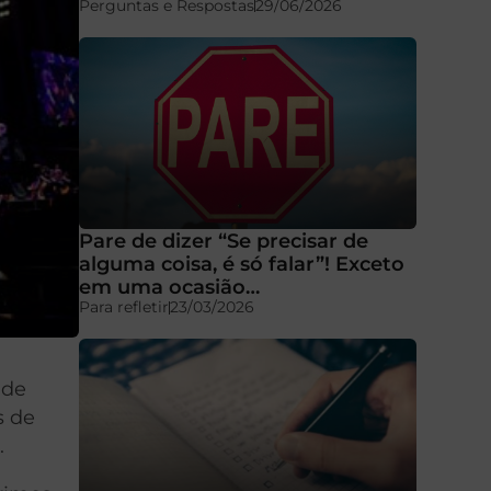
Perguntas e Respostas
29/06/2026
Pare de dizer “Se precisar de
alguma coisa, é só falar”! Exceto
em uma ocasião…
Para refletir
23/03/2026
 de
s de
.