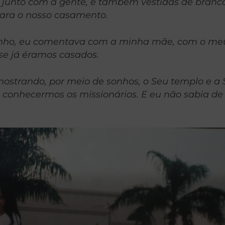
junto com a gente, e também vestidas de branco
para o nosso casamento.
onho, eu comentava com a minha mãe, com o me
se já éramos casados.
mostrando, por meio de sonhos, o Seu templo e a S
conhecermos os missionários. E eu não sabia de 